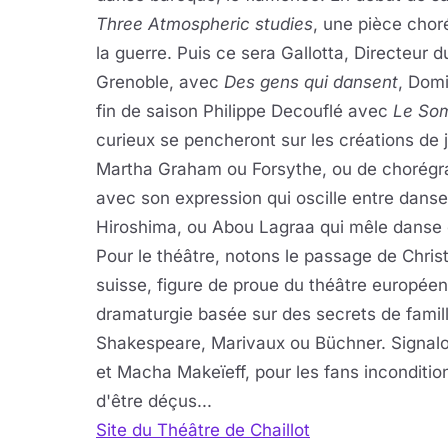
Three Atmospheric studies
, une pièce chor
la guerre. Puis ce sera Gallotta, Directeur
Grenoble, avec
Des gens qui dansent
, Dom
fin de saison Philippe Decouflé avec
Le So
curieux se pencheront sur les créations de
Martha Graham ou Forsythe, ou de chorég
avec son expression qui oscille entre dans
Hiroshima, ou Abou Lagraa qui mêle danse 
Pour le théâtre, notons le passage de Chri
suisse, figure de proue du théâtre europée
dramaturgie basée sur des secrets de famill
Shakespeare, Marivaux ou Büchner. Signal
et Macha Makeïeff, pour les fans inconditi
d'être déçus...
Site du Théâtre de Chaillot