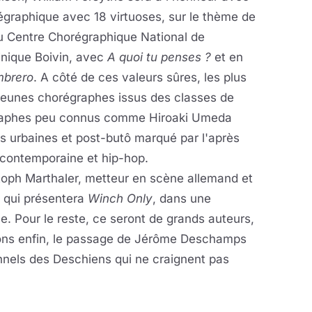
égraphique avec 18 virtuoses, sur le thème de
 du Centre Chorégraphique National de
inique Boivin, avec
A quoi tu penses ?
et en
mbrero
. A côté de ces valeurs sûres, les plus
 jeunes chorégraphes issus des classes de
raphes peu connus comme Hiroaki Umeda
es urbaines et post-butô marqué par l'après
contemporaine et hip-hop.
stoph Marthaler, metteur en scène allemand et
n qui présentera
Winch Only
, dans une
e. Pour le reste, ce seront de grands auteurs,
ons enfin, le passage de Jérôme Deschamps
onnels des Deschiens qui ne craignent pas