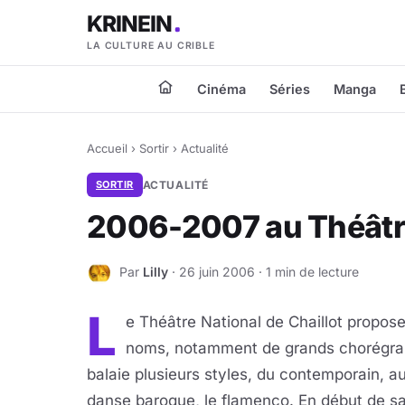
KRINEIN
LA CULTURE AU CRIBLE
Cinéma
Séries
Manga
Accueil
›
Sortir
›
Actualité
SORTIR
ACTUALITÉ
2006-2007 au Théâtre
Par
Lilly
· 26 juin 2006 · 1 min de lecture
L
L
e Théâtre National de Chaillot propos
noms, notamment de grands chorégra
balaie plusieurs styles, du contemporain, au
danse baroque, le flamenco. En début de sa