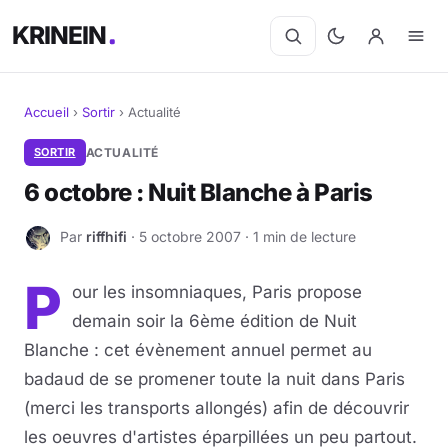
KRINEIN
Accueil
›
Sortir
›
Actualité
Cinéma
SORTIR
ACTUALITÉ
6 octobre : Nuit Blanche à Paris
Séries
Par
riffhifi
· 5 octobre 2007 · 1 min de lecture
R
Manga
P
our les insomniaques, Paris propose
BD
demain soir la 6ème édition de Nuit
Livres
Blanche : cet évènement annuel permet au
badaud de se promener toute la nuit dans Paris
Jeux vidéo
(merci les transports allongés) afin de découvrir
les oeuvres d'artistes éparpillées un peu partout.
Jeux de société