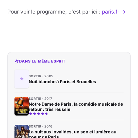
Pour voir le programme, c'est par ici :
paris.fr →
Musique
Sortir
Sciences & Tech
Forum
DANS LE MÊME ESPRIT
SORTIR
2005
Nuit blanche à Paris et Bruxelles
SORTIR
2017
Notre Dame de Paris, la comédie musicale de
retour : très réussie
SORTIR
2016
La nuit aux Invalides, un son et lumière au
coeur de Paris