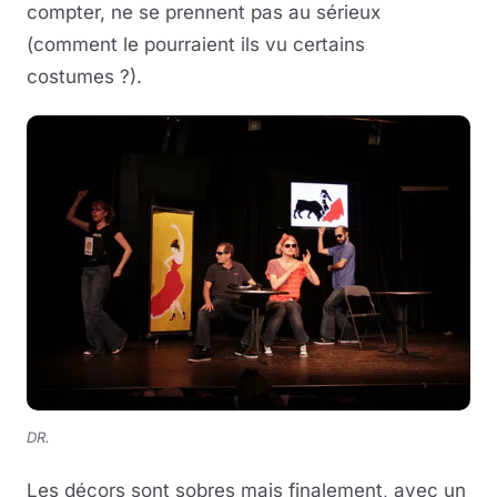
compter, ne se prennent pas au sérieux
(comment le pourraient ils vu certains
costumes ?).
DR.
Les décors sont sobres mais finalement, avec un