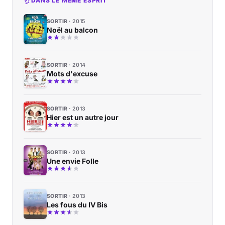
DANS LE MÊME ESPRIT
SORTIR
2015
Noël au balcon
SORTIR
2014
Mots d'excuse
SORTIR
2013
Hier est un autre jour
SORTIR
2013
Une envie Folle
SORTIR
2013
Les fous du IV Bis