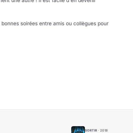
ent une autre ! Il est facile d'en devenir
e bonnes soirées entre amis ou collègues pour
SORTIR
2018