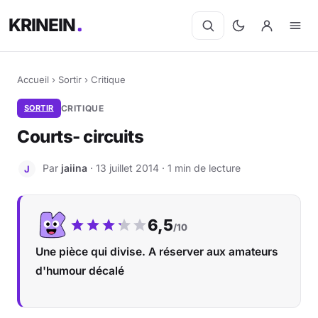
KRINEIN
Accueil
›
Sortir
›
Critique
SORTIR
CRITIQUE
Courts- circuits
Par
jaiina
· 13 juillet 2014 · 1 min de lecture
J
Notre note :
6,5
/10
Une pièce qui divise. A réserver aux amateurs
d'humour décalé