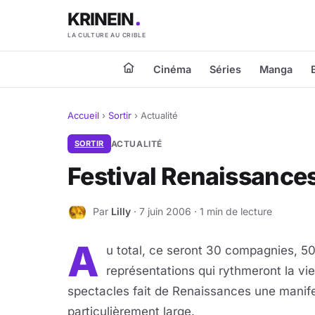
KRINEIN
LA CULTURE AU CRIBLE
Cinéma
Séries
Manga
Accueil
›
Sortir
›
Actualité
SORTIR
ACTUALITÉ
Festival Renaissance
Par
Lilly
· 7 juin 2006 · 1 min de lecture
L
A
u total, ce seront 30 compagnies, 50
représentations qui rythmeront la vie
spectacles fait de Renaissances une manife
particulièrement large.