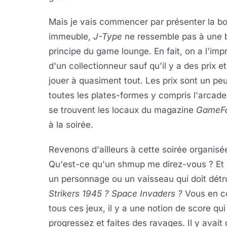
Mais je vais commencer par présenter la b
immeuble,
J-Type
ne ressemble pas à une bo
principe du game lounge. En fait, on a l'im
d'un collectionneur sauf qu'il y a des prix et
jouer à quasiment tout. Les prix sont un pe
toutes les plates-formes y compris l'arcad
se trouvent les locaux du magazine
GameF
à la soirée.
Revenons d'ailleurs à cette soirée organis
Qu'est-ce qu'un shmup me direz-vous ? Et b
un personnage ou un vaisseau qui doit détr
Strikers 1945 ? Space Invaders ?
Vous en co
tous ces jeux, il y a une notion de score q
progressez et faites des ravages. Il y avait