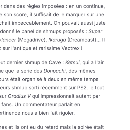
r dans des règles imposées : en un continue,
 de son score, il suffisait de le marquer sur une
archait impeccablement. On pouvait aussi juste
nt donné le panel de shmups proposés :
Super
ylancer
(Megadrive),
Ikaruga
(Dreamcast)... Il
sur l'antique et rarissime Vectrex !
out dernier shmup de Cave :
Ketsui
, qui a l'air
que que la série des
Donpachi
, des mêmes
ours était organisé à deux en même temps
 leurs shmup sorti récemment sur PS2, le tout
 sur
Gradius V
qui impressionnait autant par
s fans. Un commentateur parlait en
inence nous a bien fait rigoler.
es et ils ont eu du retard mais la soirée était