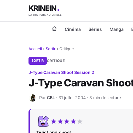
KRINEIN
LA CULTURE AU CRIBLE
Cinéma
Séries
Manga
Accueil
›
Sortir
›
Critique
SORTIR
CRITIQUE
J-Type Caravan Shoot Session 2
J-Type Caravan Shoot
Par
CBL
· 31 juillet 2004 · 3 min de lecture
C
Twist and shoot