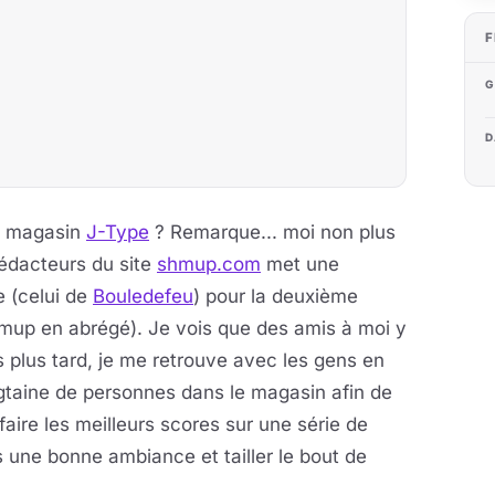
F
G
D
e magasin
J-Type
? Remarque... moi non plus
 rédacteurs du site
shmup.com
met une
e (celui de
Bouledefeu
) pour la deuxième
mup en abrégé). Je vois que des amis à moi y
rs plus tard, je me retrouve avec les gens en
ngtaine de personnes dans le magasin afin de
faire les meilleurs scores sur une série de
 une bonne ambiance et tailler le bout de