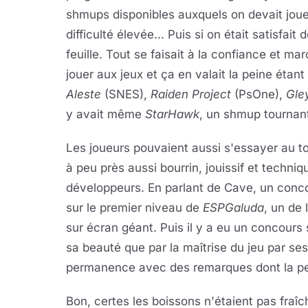
shmups disponibles auxquels on devait joue
difficulté élevée... Puis si on était satisfait
feuille. Tout se faisait à la confiance et m
jouer aux jeux et ça en valait la peine éta
Aleste
(SNES),
Raiden Project
(PsOne),
Gle
y avait même
StarHawk
, un shmup tournant 
Les joueurs pouvaient aussi s'essayer au t
à peu près aussi bourrin, jouissif et techni
développeurs. En parlant de Cave, un conc
sur le premier niveau de
ESPGaluda
, un de
sur écran géant. Puis il y a eu un concours
sa beauté que par la maîtrise du jeu par se
permanence avec des remarques dont la pert
Bon, certes les boissons n'étaient pas fraîch