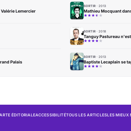
SORTIR
2013
 Valérie Lemercier
Mathieu Mocquant dans 
SORTIR
2018
Tanguy Pastureau n'est
SORTIR
2013
Grand Palais
Baptiste Lecaplain se ta
ARTE ÉDITORIALE
ACCESSIBILITÉ
TOUS LES ARTICLES
LES MIEUX