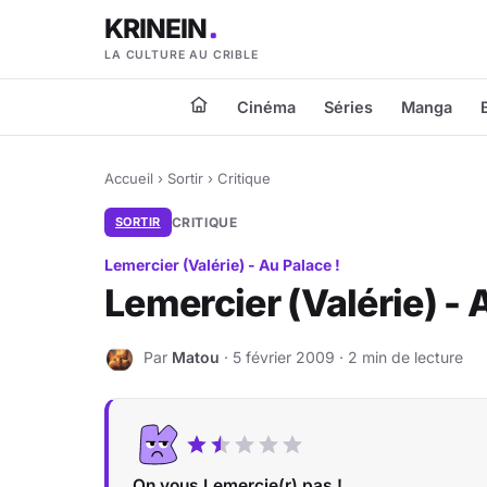
KRINEIN
LA CULTURE AU CRIBLE
Cinéma
Séries
Manga
Accueil
›
Sortir
›
Critique
SORTIR
CRITIQUE
Lemercier (Valérie) - Au Palace !
Lemercier (Valérie) - 
Par
Matou
· 5 février 2009 · 2 min de lecture
M
On vous Lemercie(r) pas !