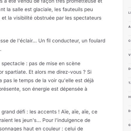
us a été vendu de façon très prometteuse et
ant la salle est glaciale, les fauteuils peu
L
et la visibilité obstruée par les spectateurs
A
sse de l'éclair... Un fil conducteur, un foulard
C
.
V
 spectacle : pas de mise en scène
D
r spartiate. Et alors me direz-vous ? Si
'a pas le temps de la voir qu'elle est déjà
T
t présente, son énergie est dépensée à
H
rand défi : les accents ! Aïe, aïe, aïe, ce
D
aient les jeun's... Pour l'indulgence de
G
personnages haut en couleur : celui de