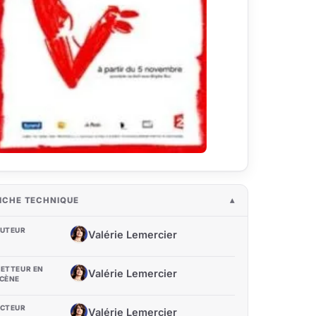
ICHE TECHNIQUE
UTEUR
Valérie Lemercier
VL
ETTEUR EN
Valérie Lemercier
VL
CÈNE
CTEUR
Valérie Lemercier
VL