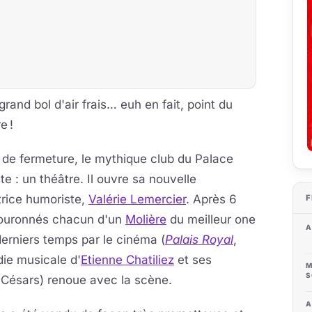
rand bol d'air frais… euh en fait, point du
e !
 de fermeture, le mythique club du Palace
te : un théâtre. Il ouvre sa nouvelle
rice humoriste,
Valérie Lemercier
. Après 6
F
couronnés chacun d'un
Molière
du meilleur one
A
erniers temps par le cinéma (
Palais Royal
,
ie musicale d'
Etienne Chatiliez
et ses
M
S
 Césars) renoue avec la scène.
A