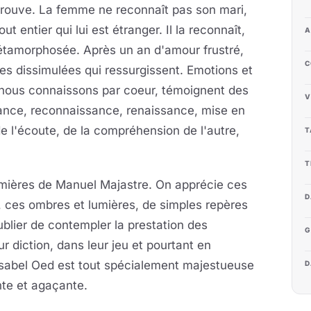
trouve. La femme ne reconnaît pas son mari,
t entier qui lui est étranger. Il la reconnaît,
A
étamorphosée. Après un an d'amour frustré,
C
ies dissimulées qui ressurgissent. Emotions et
e nous connaissons par coeur, témoignent des
V
sance, reconnaissance, renaissance, mise en
e l'écoute, de la compréhension de l'autre,
T
T
lumières de Manuel Majastre. On apprécie ces
D
, ces ombres et lumières, de simples repères
oublier de contempler la prestation des
G
 diction, dans leur jeu et pourtant en
Isabel Oed est tout spécialement majestueuse
D
nte et agaçante.