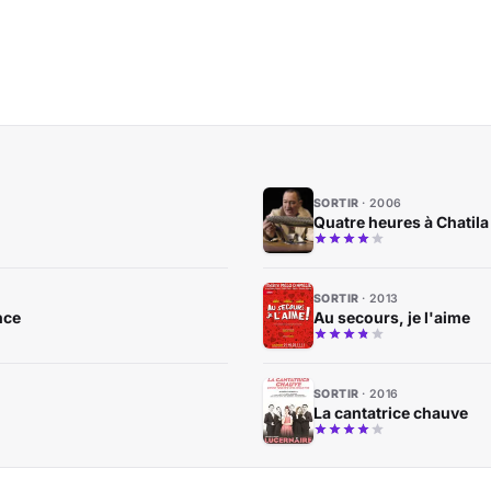
SORTIR
2006
Quatre heures à Chatila
SORTIR
2013
nce
Au secours, je l'aime
SORTIR
2016
La cantatrice chauve