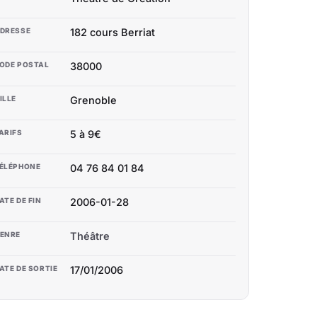
DRESSE
182 cours Berriat
ODE POSTAL
38000
ILLE
Grenoble
ARIFS
5 à 9€
ÉLÉPHONE
04 76 84 01 84
ATE DE FIN
2006-01-28
ENRE
Théâtre
ATE DE SORTIE
17/01/2006