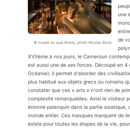
peupl
une é
mond
entre
de vo
© musée du quai Branly, photo Nicolas Borel
poly
XVIIème à nos jours, le Cameroun contempo
est aussi une de ses forces. Découpé en 4 
Océanie), il permet d'aborder des civilisat
plus habitué aux objets grecs ou romains q
constater que ces « arts » n'ont rien de prim
complexité remarquables. Ainsi le visiteur 
énorme palanquin dans la partie asiatique,
monde entier. Ces masques marquent de leur
existe pour toutes les étapes de la vie, pour