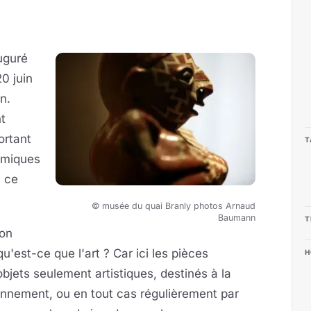
uguré
20 juin
n.
t
ortant
T
lémiques
e ce
© musée du quai Branly photos Arnaud
Baumann
T
ion
u'est-ce que l'art ? Car ici les pièces
H
bjets seulement artistiques, destinés à la
iennement, ou en tout cas régulièrement par