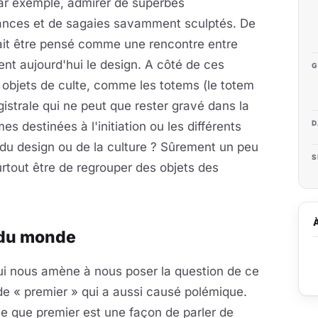
par exemple, admirer de superbes
lances et de sagaies savamment sculptés. De
ait être pensé comme une rencontre entre
ent aujourd'hui le design. A côté de ces
G
 objets de culte, comme les totems (le totem
istrale qui ne peut que rester gravé dans la
D
 destinées à l'initiation ou les différents
t, du design ou de la culture ? Sûrement un peu
S
rtout être de regrouper des objets des
s du monde
ui nous amène à nous poser la question de ce
e « premier » qui a aussi causé polémique.
e que premier est une façon de parler de