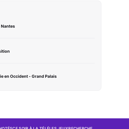
e Nantes
sition
lie en Occident - Grand Palais
 NOTÉS
CE SOIR À LA TÉLÉ
LES JEUX
RECHERCHE