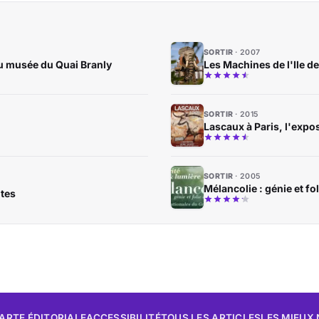
SORTIR
2007
au musée du Quai Branly
Les Machines de l'Ile d
SORTIR
2015
Lascaux à Paris, l'expo
SORTIR
2005
Mélancolie : génie et fo
ntes
ARTE ÉDITORIALE
ACCESSIBILITÉ
TOUS LES ARTICLES
LES MIEUX