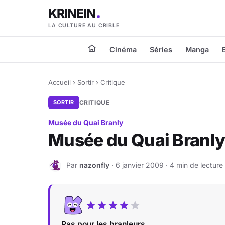
KRINEIN
LA CULTURE AU CRIBLE
Cinéma
Séries
Manga
Accueil
›
Sortir
›
Critique
SORTIR
CRITIQUE
Musée du Quai Branly
Musée du Quai Branl
Par
nazonfly
· 6 janvier 2009 · 4 min de lecture
N
Pas pour les branleurs