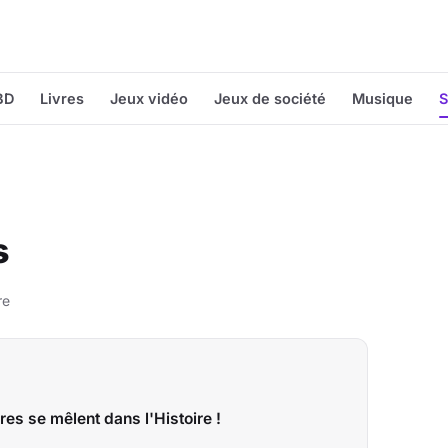
BD
Livres
Jeux vidéo
Jeux de société
Musique
S
s
re
res se mêlent dans l'Histoire !