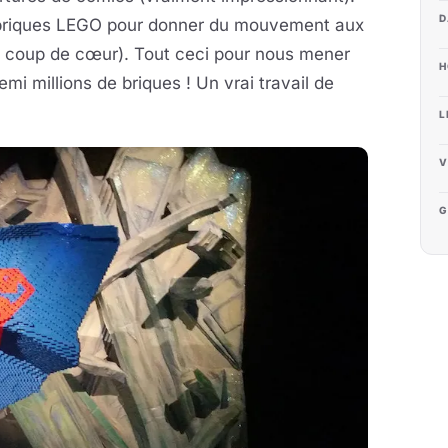
D
s briques LEGO pour donner du mouvement aux
 coup de cœur). Tout ceci pour nous mener
H
mi millions de briques ! Un vrai travail de
L
V
G