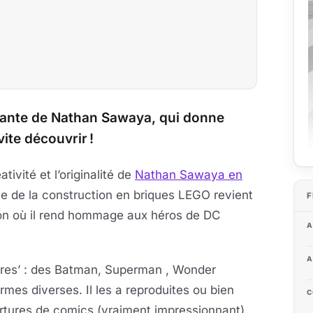
ante de Nathan Sawaya, qui donne
ite découvrir !
tivité et l’originalité de
Nathan Sawaya en
se de la construction en briques LEGO revient
F
ion où il rend hommage aux héros de DC
A
A
uvres’ : des Batman, Superman , Wonder
mes diverses. Il les a reproduites ou bien
C
ertures de comics (vraiment impressionnant).