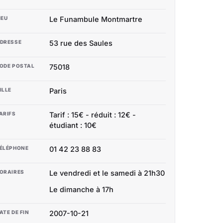
IEU
Le Funambule Montmartre
DRESSE
53 rue des Saules
ODE POSTAL
75018
ILLE
Paris
ARIFS
Tarif : 15€ - réduit : 12€ -
étudiant : 10€
ÉLÉPHONE
01 42 23 88 83
ORAIRES
Le vendredi et le samedi à 21h30
Le dimanche à 17h
ATE DE FIN
2007-10-21