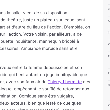
.
L
ns la salle, vient de sa disposition
 de théâtre, juste un plateau sur lequel sont
A
rt et d'autre du lieu de l'action. D'emblée, on
C
ur l'action. Votre voisin, par ailleurs, a de
houette inquiétante, mannequin bricolé à
V
ccessoires. Ambiance morbide sans être
T
rveux entre la femme déboussolée et son
T
de qui tient autant du juge impitoyable que
ier, avec son faux air du
Thierry Lhermitte
des
H
alogue, empêchant le soufflé de retomber aux
mination. Comique sans être vulgaire,
 deux acteurs, bien que lesté de quelques
D