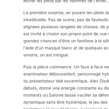
lécher les pieds par les flammes de l'enfer..
La première surprise, en posant les pieds da
inhabituelle. Pas de scène, pas de fauteuils
alignées plusieurs rangées de chaises, de pa
est invité à choisir son propre point de vue s
grandes chances d'être un fantôme à la sil
l'aide d'un masque blanc et de quelques a
sinistre, on est intrigué.
Puis la pièce commence. Un face à face ne
examinateur déboussolant, personnage hybri
du présentateur télé excentrique. Alex Disd
débuts, donne une énergie constante au di
moments où Salomé laisse vaciller sa déter
dynamique sans être hystérique, le jeu des