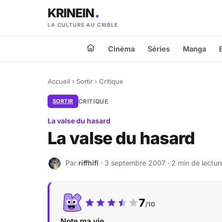
KRINEIN
LA CULTURE AU CRIBLE
Cinéma
Séries
Manga
Accueil
›
Sortir
›
Critique
SORTIR
CRITIQUE
La valse du hasard
La valse du hasard
Par
riffhifi
· 3 septembre 2007 · 2 min de lectur
R
Notre note :
7
/10
Note ma vie