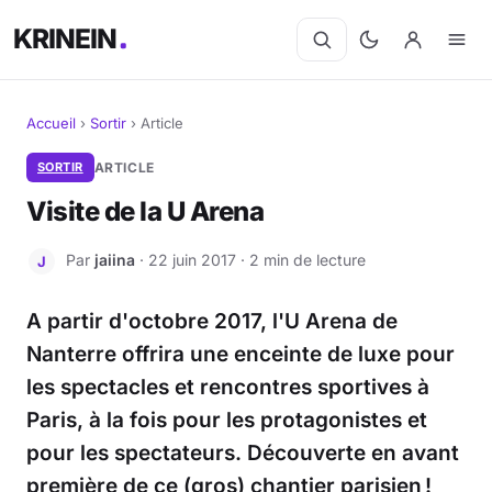
KRINEIN
Accueil
›
Sortir
›
Article
Cinéma
SORTIR
ARTICLE
Visite de la U Arena
Séries
Par
jaiina
· 22 juin 2017 · 2 min de lecture
J
Manga
A partir d'octobre 2017, l'U Arena de
BD
Nanterre offrira une enceinte de luxe pour
Livres
les spectacles et rencontres sportives à
Paris, à la fois pour les protagonistes et
Jeux vidéo
pour les spectateurs. Découverte en avant
Jeux de société
première de ce (gros) chantier parisien !