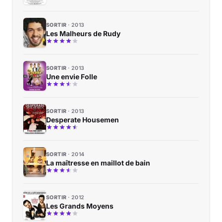
SORTIR
2013
Les Malheurs de Rudy
SORTIR
2013
Une envie Folle
SORTIR
2013
Desperate Housemen
SORTIR
2014
La maîtresse en maillot de bain
SORTIR
2012
Les Grands Moyens