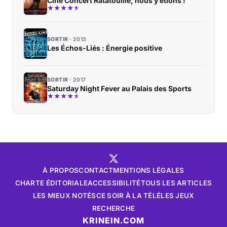
Ciné Concert Ratatouille, nous y étions !
SORTIR
2013
Les Échos-Liés : Énergie positive
SORTIR
2017
Saturday Night Fever au Palais des Sports
À PROPOS
CONTACT
MENTIONS LÉGALES
CHARTE ÉDITORIALE
ACCESSIBILITÉ
TOUS LES ARTICLES
LES MIEUX NOTÉS
CE SOIR À LA TÉLÉ
LES JEUX
RECHERCHE
KRINEIN.COM