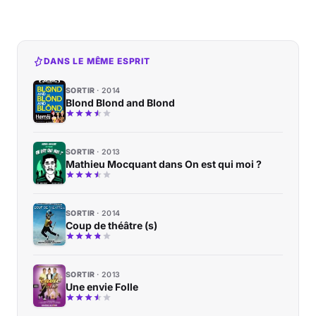
DANS LE MÊME ESPRIT
SORTIR
2014
Blond Blond and Blond
SORTIR
2013
Mathieu Mocquant dans On est qui moi ?
SORTIR
2014
Coup de théâtre (s)
SORTIR
2013
Une envie Folle