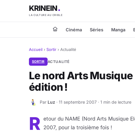
KRINEIN
LA CULTURE AU CRIBLE
Cinéma
Séries
Manga
Accueil
›
Sortir
›
Actualité
SORTIR
ACTUALITÉ
Le nord Arts Musique
édition !
Par
Luz
· 11 septembre 2007 · 1 min de lecture
L
R
etour du NAME (Nord Arts Musique El
2007, pour la troisième fois !