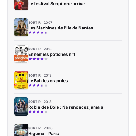
Le festival Scopitone arrive
SORTIR
2007
Les Machines de l'Ile de Nantes
SORTIR
2013
Ennemies potiches n°1
SORTIR
2013
Le Bal des crapules
SORTIR
2013
Robin des Bois : Ne renoncez jamais
SORTIR
2008
Higuma - Paris