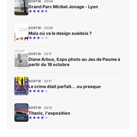
SORTIR
2004
Grand Parc Miribel Jonage - Lyon
SORTIR
2009
Mais où va le design suédois ?
SORTIR
2011
Diane Arbus, Expo photo au Jeu de Paume à
partir du 18 octobre
SORTIR
2017
Le crime était parfait... ou presque
SORTIR
2013
Titanic, l'exposition