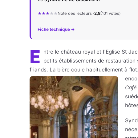
Note des lecteurs ·
2,8
(101 votes)
Fiche technique →
E
ntre le château royal et l'Eglise St 
petits établissements de restauration 
friands. La bière coule habituellement à fl
encor
Café
suédo
hôtes
Syndr
néce