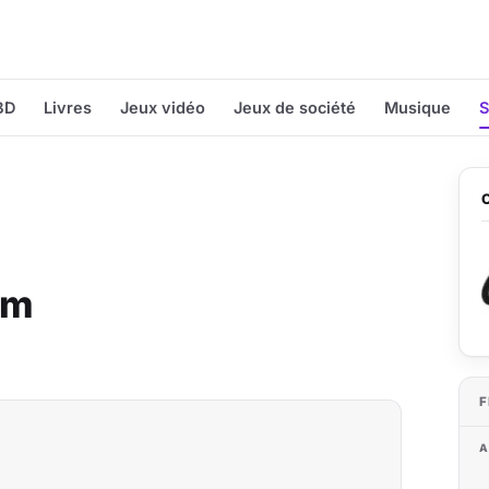
BD
Livres
Jeux vidéo
Jeux de société
Musique
S
lm
F
A