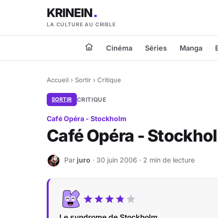
KRINEIN
LA CULTURE AU CRIBLE
Cinéma
Séries
Manga
Accueil
›
Sortir
›
Critique
SORTIR
CRITIQUE
Café Opéra - Stockholm
Café Opéra - Stockho
Par
juro
· 30 juin 2006 · 2 min de lecture
J
Le syndrome de Stockholm