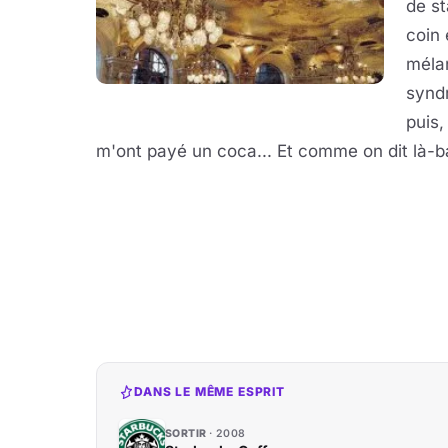
de s
coin 
méla
synd
puis,
m'ont payé un coca... Et comme on dit là-ba
DANS LE MÊME ESPRIT
SORTIR
2008