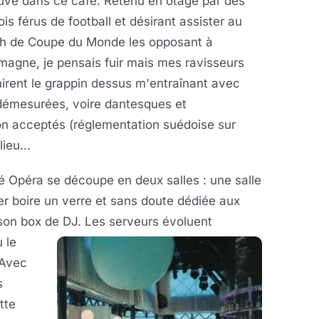
uvé dans ce café. Retenu en otage par des
is férus de football et désirant assister au
h de Coupe du Monde les opposant à
emagne, je pensais fuir mais mes ravisseurs
irent le grappin dessus m'entraînant avec
 démesurées, voire dantesques et
on acceptés (réglementation suédoise sur
ieu...
fé Opéra se découpe en deux salles : une salle
er boire un verre et sans doute dédiée aux
 son box de DJ. Les
serveurs évoluent
 le
 Avec
s
tte