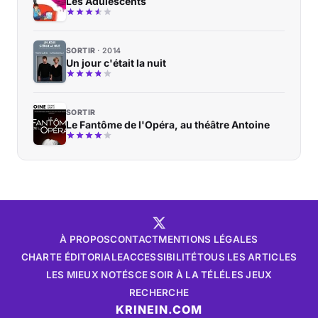
Les Adulescents
SORTIR
2014
Un jour c'était la nuit
SORTIR
Le Fantôme de l'Opéra, au théâtre Antoine
À PROPOS
CONTACT
MENTIONS LÉGALES
CHARTE ÉDITORIALE
ACCESSIBILITÉ
TOUS LES ARTICLES
LES MIEUX NOTÉS
CE SOIR À LA TÉLÉ
LES JEUX
RECHERCHE
KRINEIN.COM