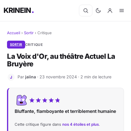
KRINEIN
Accueil
›
Sortir
›
Critique
Cinéma
SORTIR
CRITIQUE
La Voix d'Or, au théâtre Actuel La
Séries
Bruyère
Manga
Par
jaiina
· 23 novembre 2024 · 2 min de lecture
J
BD
Livres
Bluffante, flamboyante et terriblement humaine
Jeux vidéo
Cette critique figure dans
nos 4 étoiles et plus
.
Jeux de société